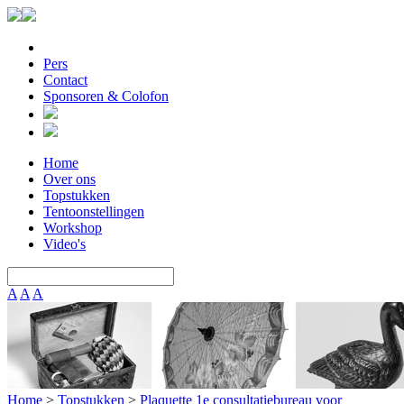
Pers
Contact
Sponsoren & Colofon
Home
Over ons
Topstukken
Tentoonstellingen
Workshop
Video's
A
A
A
Home
>
Topstukken
>
Plaquette 1e consultatiebureau voor