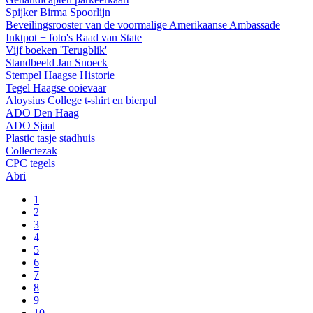
Spijker Birma Spoorlijn
Beveilingsrooster van de voormalige Amerikaanse Ambassade
Inktpot + foto's Raad van State
Vijf boeken 'Terugblik'
Standbeeld Jan Snoeck
Stempel Haagse Historie
Tegel Haagse ooievaar
Aloysius College t-shirt en bierpul
ADO Den Haag
ADO Sjaal
Plastic tasje stadhuis
Collectezak
CPC tegels
Abri
1
2
3
4
5
6
7
8
9
10