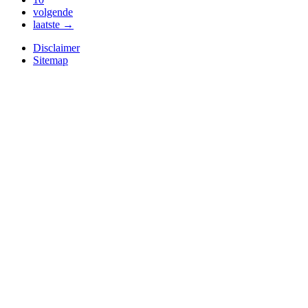
volgende
laatste →
Disclaimer
Sitemap