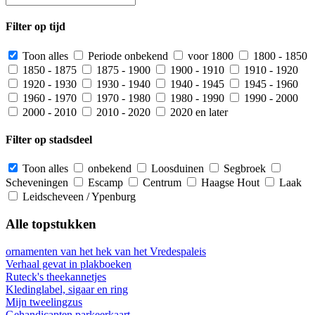
Filter op tijd
Toon alles
Periode onbekend
voor 1800
1800 - 1850
1850 - 1875
1875 - 1900
1900 - 1910
1910 - 1920
1920 - 1930
1930 - 1940
1940 - 1945
1945 - 1960
1960 - 1970
1970 - 1980
1980 - 1990
1990 - 2000
2000 - 2010
2010 - 2020
2020 en later
Filter op stadsdeel
Toon alles
onbekend
Loosduinen
Segbroek
Scheveningen
Escamp
Centrum
Haagse Hout
Laak
Leidscheveen / Ypenburg
Alle topstukken
ornamenten van het hek van het Vredespaleis
Verhaal gevat in plakboeken
Ruteck's theekannetjes
Kledinglabel, sigaar en ring
Mijn tweelingzus
Gehandicapten parkeerkaart