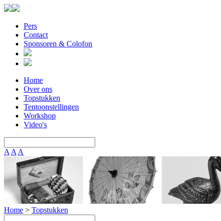
Pers
Contact
Sponsoren & Colofon
Home
Over ons
Topstukken
Tentoonstellingen
Workshop
Video's
A
A
A
Home
>
Topstukken