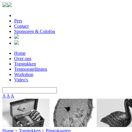
Pers
Contact
Sponsoren & Colofon
Home
Over ons
Topstukken
Tentoonstellingen
Workshop
Video's
A
A
A
Home
>
Topstukken
>
Bingokaarten