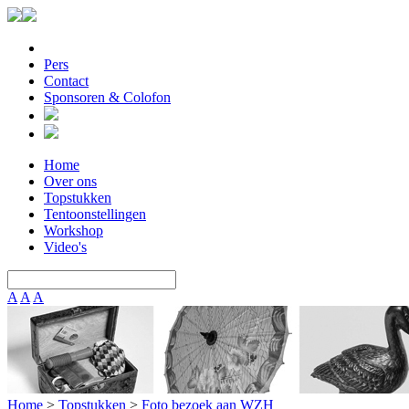
Pers
Contact
Sponsoren & Colofon
Home
Over ons
Topstukken
Tentoonstellingen
Workshop
Video's
A
A
A
Home
>
Topstukken
>
Foto bezoek aan WZH