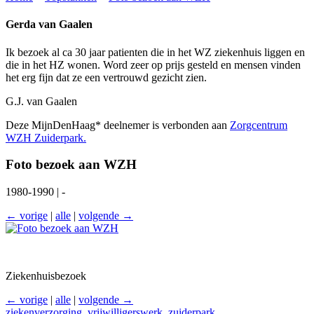
Gerda van Gaalen
Ik bezoek al ca 30 jaar patienten die in het WZ ziekenhuis liggen en
die in het HZ wonen. Word zeer op prijs gesteld en mensen vinden
het erg fijn dat ze een vertrouwd gezicht zien.
G.J. van Gaalen
Deze MijnDenHaag* deelnemer is verbonden aan
Zorgcentrum
WZH Zuiderpark.
Foto bezoek aan WZH
1980-1990 | -
← vorige
|
alle
|
volgende →
Ziekenhuisbezoek
← vorige
|
alle
|
volgende →
ziekenverzorging
,
vrijwilligerswerk
,
zuiderpark