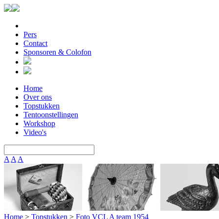
Pers
Contact
Sponsoren & Colofon
Home
Over ons
Topstukken
Tentoonstellingen
Workshop
Video's
A
A
A
Home
>
Topstukken
>
Foto VCL A team 1954