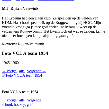
M.J. Rijken-Valewink
Het Lyceum had een eigen club. Ze speelden op de velden van
HDM. Na school speelde ik op de Roggewoning bij HGC. Mijn
vriendin vroeg: ga je mee golf spelen, zo kwam ik weer op de
velden van Roggewoning. Het kwam toch uit wat ze zeiden: kan je
niet meer hockeyen kan je altijd nog gaan golfen.
Mevrouw Rijken-Valewink
Foto VCL A team 1954
1945-1960 | -
← vorige
|
alle
|
volgende →
Foto VCL A team 1954
← vorige
|
alle
|
volgende →
school
,
hockey
,
golf