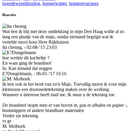
tweedewereldoorlog
,
hongerwinter
,
hongerevacuees
Reacties
Wat ben ik blij met deze ontdekking in mijn Den Haag wilde al zo
lang een plaatje van de majo, omdat niemand begrijpt wat ik
vertelde mooi hoor Heer Rijkhuizen
Ita cheung, - 02-08-’15 23:03
hoe werkte dit kacheltje ?
En waar ging de brandstof
In. Kan iemand dat zeggen
E?Dungelmann, - 06-01-’17 16:16
Ik ben ook in het bezit van zo'n Majo. Toevallig moest ik voor mijn
kleinzoon een doorsnedetekening maken over de werking.
Wanneer u interesse heeft mail me. Ik stuur u de tekening toe.
De brandstof stopte men er van boven in, pan er afhalen en papier -,
houtsnippers of andere brandbare materialen
Verder zie tekening
vr gr
M. Molhoek