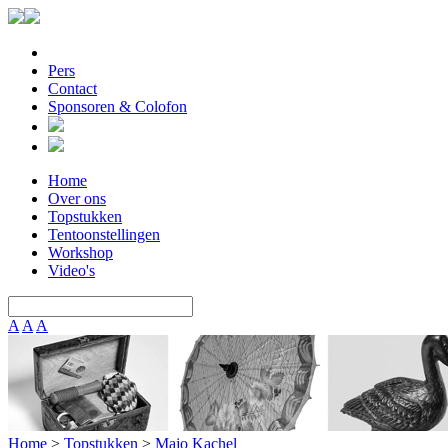
Pers
Contact
Sponsoren & Colofon
Home
Over ons
Topstukken
Tentoonstellingen
Workshop
Video's
A
A
A
Home
>
Topstukken
>
Majo Kachel