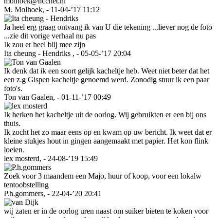
molhoek@hccnet.nl
M. Molhoek, - 11-04-’17 11:12
Ja heel erg graag ontvang ik van U die tekening ...liever nog de foto
...zie dit vorige verhaal nu pas
Ik zou er heel blij mee zijn
Ita cheung - Hendriks , - 05-05-’17 20:04
Ik denk dat ik een soort gelijk kacheltje heb. Weet niet beter dat het
een z.g Gispen kacheltje genoemd werd. Zonodig stuur ik een paar
foto's.
Ton van Gaalen, - 01-11-’17 00:49
Ik herken het kacheltje uit de oorlog. Wij gebruikten er een bij ons
thuis.
Ik zocht het zo maar eens op en kwam op uw bericht. Ik weet dat er
kleine stukjes hout in gingen aangemaakt met papier. Het kon flink
loeien.
lex mosterd, - 24-08-’19 15:49
Zoek voor 3 maandem een Majo, huur of koop, voor een lokalw
tentoobstelling
P.h.gommers, - 22-04-’20 20:41
wij zaten er in de oorlog uren naast om suiker bieten te koken voor