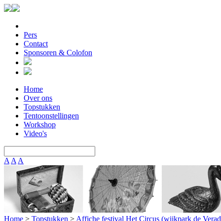
Pers
Contact
Sponsoren & Colofon
Home
Over ons
Topstukken
Tentoonstellingen
Workshop
Video's
A
A
A
Home
>
Topstukken
>
Affiche festival Het Circus (wijkpark de Vera