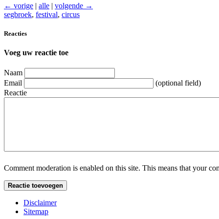
← vorige
|
alle
|
volgende →
segbroek
,
festival
,
circus
Reacties
Voeg uw reactie toe
Naam
Email
(optional field)
Reactie
Comment moderation is enabled on this site. This means that your comm
Disclaimer
Sitemap