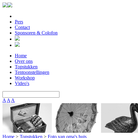
Pers
Contact
Sponsoren & Colofon
Home
Over ons
Topstukken
Tentoonstellingen
Workshop
Video's
A
A
A
Home
>
Topstukken
>
Foto van oma's huis