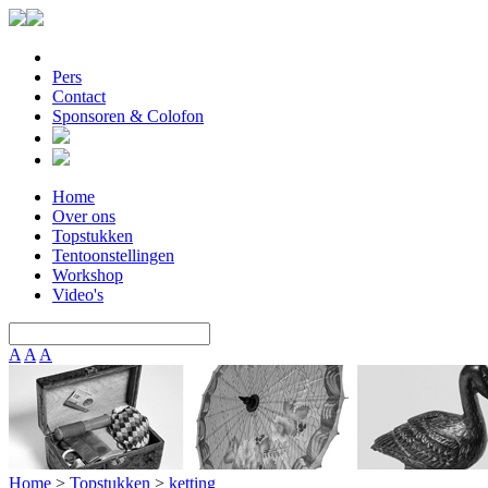
Pers
Contact
Sponsoren & Colofon
Home
Over ons
Topstukken
Tentoonstellingen
Workshop
Video's
A
A
A
Home
>
Topstukken
>
ketting