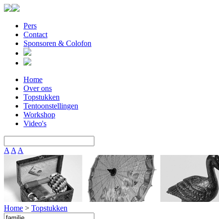
Pers
Contact
Sponsoren & Colofon
Home
Over ons
Topstukken
Tentoonstellingen
Workshop
Video's
A
A
A
Home
>
Topstukken