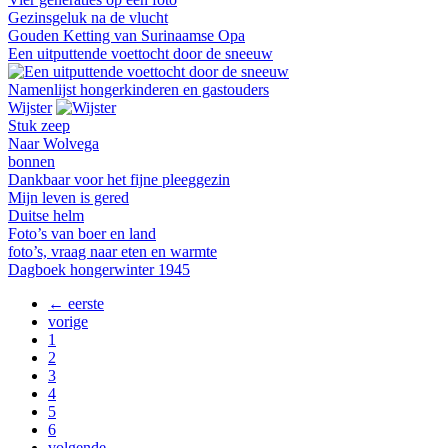
Gezinsgeluk na de vlucht
Gouden Ketting van Surinaamse Opa
Een uitputtende voettocht door de sneeuw
Namenlijst hongerkinderen en gastouders
Wijster
Stuk zeep
Naar Wolvega
bonnen
Dankbaar voor het fijne pleeggezin
Mijn leven is gered
Duitse helm
Foto’s van boer en land
foto’s, vraag naar eten en warmte
Dagboek hongerwinter 1945
← eerste
vorige
1
2
3
4
5
6
volgende