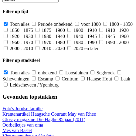
Filter op tijd
Toon alles
Periode onbekend
voor 1800
1800 - 1850
1850 - 1875
1875 - 1900
1900 - 1910
1910 - 1920
1920 - 1930
1930 - 1940
1940 - 1945
1945 - 1960
1960 - 1970
1970 - 1980
1980 - 1990
1990 - 2000
2000 - 2010
2010 - 2020
2020 en later
Filter op stadsdeel
Toon alles
onbekend
Loosduinen
Segbroek
Scheveningen
Escamp
Centrum
Haagse Hout
Laak
Leidscheveen / Ypenburg
Gevonden topstukken
Foto's Joodse familie
Krantenartikel Haagsche Courant May van Rhee
Glossy magazine Die Haghe 85 jaar (2011)
Oorbelletjes van oma
Mes van Bastet
Vier generaties op één foto