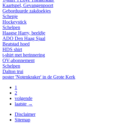
Kaartspel, Gevangenpoort
Geborduurde zakdoekjes
Schepje
Hockeystick
Schelpen
Haagse Harry, beeldje
ADO Den Haag Sjaal
Beatstad hoed
HDS shirt
t-shirt met herinnering
OV-abonnement
Schelpen
Dalton trui
poster 'Notenkraker' in de Grote Kerk
1
2
volgende
laatste →
Disclaimer
Sitemap