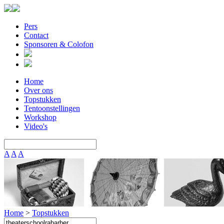
Pers
Contact
Sponsoren & Colofon
Home
Over ons
Topstukken
Tentoonstellingen
Workshop
Video's
A
A
A
Home
>
Topstukken