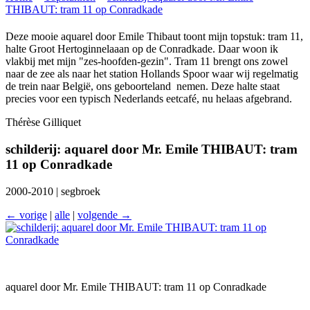
THIBAUT: tram 11 op Conradkade
Deze mooie aquarel door Emile Thibaut toont mijn topstuk: tram 11,
halte Groot Hertoginnelaaan op de Conradkade. Daar woon ik
vlakbij met mijn "zes-hoofden-gezin". Tram 11 brengt ons zowel
naar de zee als naar het station Hollands Spoor waar wij regelmatig
de trein naar België, ons geboorteland nemen. Deze halte staat
precies voor een typisch Nederlands eetcafé, nu helaas afgebrand.
Thérèse Gilliquet
schilderij: aquarel door Mr. Emile THIBAUT: tram
11 op Conradkade
2000-2010 | segbroek
← vorige
|
alle
|
volgende →
aquarel door Mr. Emile THIBAUT: tram 11 op Conradkade