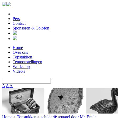
Pers
Contact
Sponsoren & Colofon
Home
Over ons
Topstukken
Tentoonstellingen
Workshop
Video's
A
A
A
Home
>
Topstukken
>
schilderij: aquarel door Mr. Emile