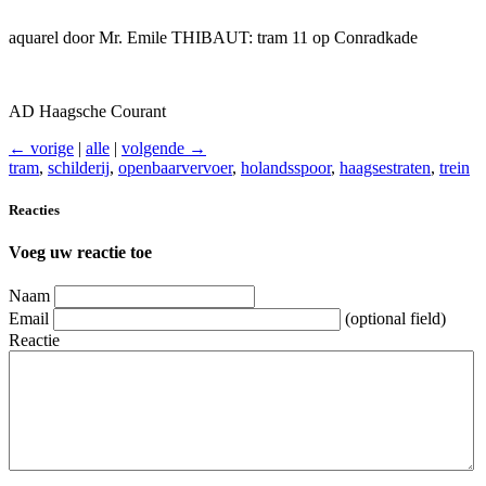
aquarel door Mr. Emile THIBAUT: tram 11 op Conradkade
AD Haagsche Courant
← vorige
|
alle
|
volgende →
tram
,
schilderij
,
openbaarvervoer
,
holandsspoor
,
haagsestraten
,
trein
Reacties
Voeg uw reactie toe
Naam
Email
(optional field)
Reactie