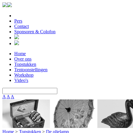
Pers
Contact
Sponsoren & Colofon
Home
Over ons
Topstukken
Tentoonstellingen
Workshop
Video's
A
A
A
Home
>
Topstukken
>
De olielamp