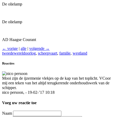
De olielamp
De olielamp
AD Haagse Courant
← vorige
|
alle
|
volgende →
tweedewereldoorlog
,
scheepvaart
,
familie
,
westland
Reacties
Mooi zijn de ijzermenie vlekjes op de kap van het toplicht. VCoor
mij een teken van het altijd terugkerende onderhoudswerk van de
schipper.
nico persoon, - 19-02-’17 10:18
Voeg uw reactie toe
Naam