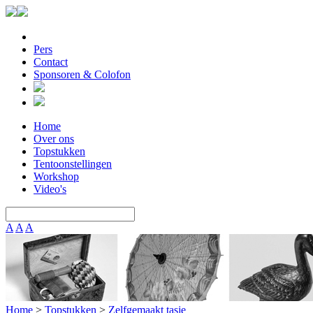
Pers
Contact
Sponsoren & Colofon
Home
Over ons
Topstukken
Tentoonstellingen
Workshop
Video's
A
A
A
Home
>
Topstukken
>
Zelfgemaakt tasje