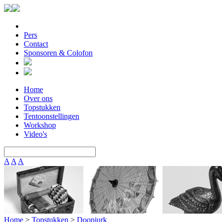
Pers
Contact
Sponsoren & Colofon
Home
Over ons
Topstukken
Tentoonstellingen
Workshop
Video's
A
A
A
Home
>
Topstukken
>
Doopjurk